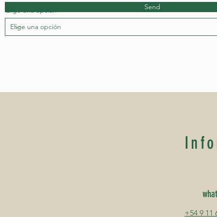
Send
Elige una opción
Inf
wha
+54 9 11 