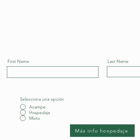
PUBLICO
GRUPOS
GALERIA
QUINCHOS
First Name
Last Name
Selecciona una opción
Acampe
Hospedaje
Mixto
Más info hospedaje