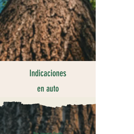
Indicaciones
en auto