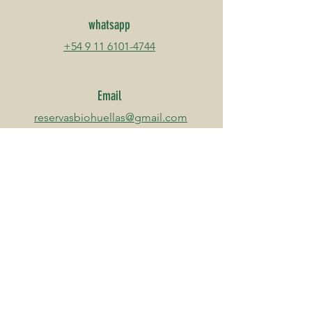
whatsapp
+54 9 11 6101-4744
Email
reservasbiohuellas@gmail.com
Direción
Camping Biohuellas Acceso Carlos
Keen km 1, Luján
Redes sociales