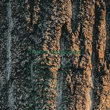
Podes organizar
Visita Educativa
Campamento recreativo
Campamento educativo
Viaje de Egresados
Evento Empresarial
Evento Institucional
Evento Social
Colonia de vacaciones
Retiro espiritual
Encuentro Nacional o