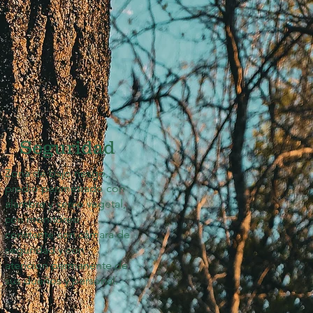
Seguridad
Zona de bajo riesgo,
predio perimetrado con
alambre y cerco vegetal,
con monitoreo
constante con cámara de
seguridad y con
atención permanente de
sus dueños y personal.