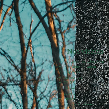
Nos visitan
Instituciones Educativas
Instituciones varias
Empresas
Comercios
ONGS.
Clubes
Scouts
Iglesias
Grupos familiares